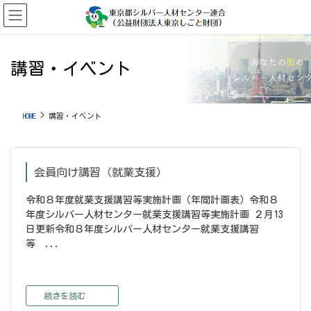
コ
ナ
ン
ビ
テ
ゲ
ン
ー
ツ
シ
講習・イベント
に
ョ
移
ン
動
に
HOME
講習・イベント
移
動
会員向け講習（就業支援）
令和８年度就業支援講習等実施計画（年間計画表）令和８
年度シルバー人材センター就業支援講習等実施計画 ２月13
日更新令和８年度シルバー人材センター就業支援講習
等 ...
続きを読む