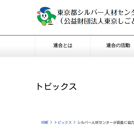
コ
ナ
ン
ビ
テ
ゲ
ン
ー
ツ
シ
に
ョ
連合とは
連合の活動
移
ン
動
に
移
動
トピックス
HOME
トピックス
シルバー人材センターが調査に協