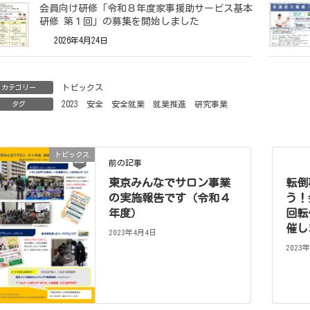
会員向け研修「令和８年度家事援助サービス基本
研修 第１回」の募集を開始しました
2026年4月24日
トピックス
カテゴリー
2023
安全
安全就業
就業推進
研究事業
タグ
トピックス
前の記事
東京みんなでサロン事業
転倒
の実施報告です（令和４
う！
年度）
回転
催し
2023年4月4日
2023