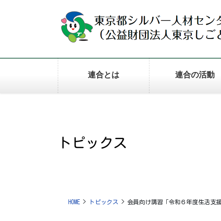
コ
ナ
ン
ビ
テ
ゲ
ン
ー
ツ
シ
に
ョ
連合とは
連合の活動
移
ン
動
に
移
動
トピックス
HOME
トピックス
会員向け講習「令和６年度生活支援